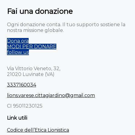
Fai una donazione
Ogni donazione conta. Il tuo supporto sostiene la
nostra missione globale.
Dona ora
MODI PER DONARE
follow us
Via Vittorio Veneto, 32,
21020 Luvinate (VA)
3337160034
lions.varese.cittagiardino@gmail.com
CI 95011230125
Link utili
Codice dell’Etica Lionistica