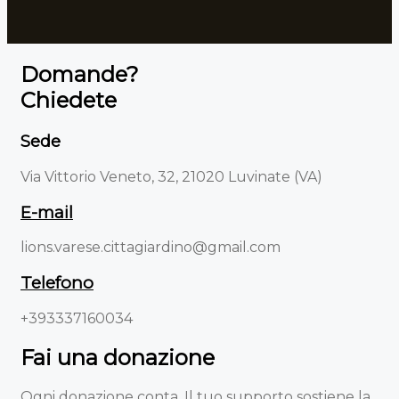
Domande?
Chiedete
Sede
Via Vittorio Veneto, 32, 21020 Luvinate (VA)
E-mail
lions.varese.cittagiardino@gmail.com
Telefono
+393337160034
Fai una donazione
Ogni donazione conta. Il tuo supporto sostiene la